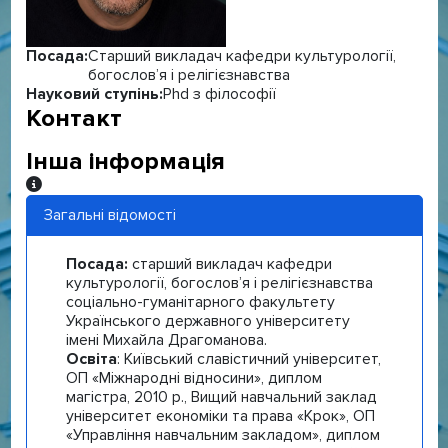
Посада:
Старший викладач кафедри культурології,
богослов’я і релігієзнавства
Науковий ступінь:
Phd з філософії
Контакт
Інша інформація
Інша інформація
Загальні відомості
Посада:
старший викладач кафедри
культурології, богослов’я і релігієзнавства
соціально-гуманітарного факультету
Українського державного університету
імені Михайла Драгоманова.
Освіта
: Київський славістичний університет,
ОП «Міжнародні відносини», диплом
магістра, 2010 р., Вищий навчальний заклад
університет економіки та права «Крок», ОП
«Управління навчальним закладом», диплом