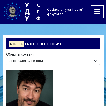
У
С
Соціально-гуманітарний
Д
Г
факультет
У
Ф
ІЛЬЮК
ОЛЕГ ЄВГЕНОВИЧ
Оберіть контакт