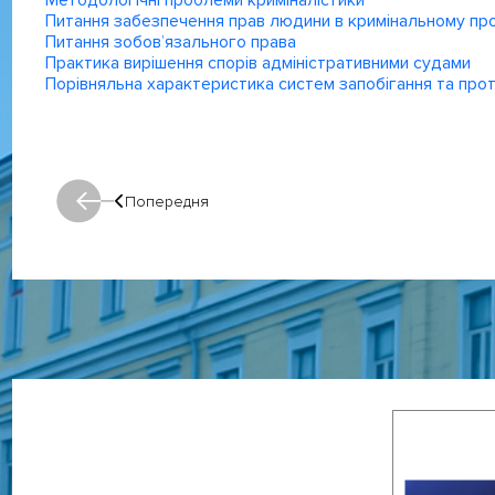
Методологічні проблеми криміналістики
Питання забезпечення прав людини в кримінальному пр
Питання зобов’язального права
Практика вирішення спорів адміністративними судами
Порівняльна характеристика систем запобігання та протид
Попередня
Попередня: Попередня