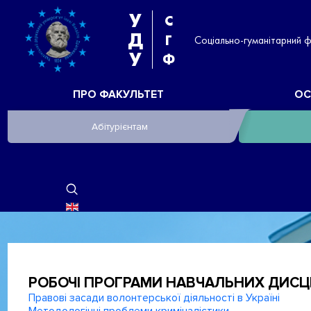
У
С
Д
Г
Соціально-гуманітарний 
У
Ф
ПРО ФАКУЛЬТЕТ
ОС
Абітурієнтам
ОБЕРІТЬ СВОЮ МОВУ
РОБОЧІ ПРОГРАМИ НАВЧАЛЬНИХ ДИСЦ
Правові засади волонтерської діяльності в Україні