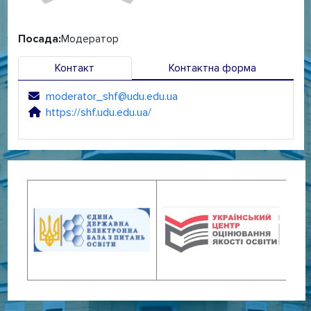
Посада:
Модератор
Контакт
Контактна форма
moderator_shf@udu.edu.ua
Електронна адреса:
https://shf.udu.edu.ua/
Сайт: