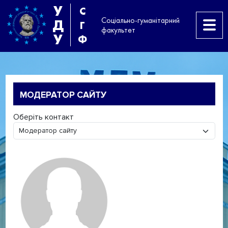
У
С
Соціально-гуманітарний
Д
Г
факультет
У
Ф
МОДЕРАТОР САЙТУ
Оберіть контакт