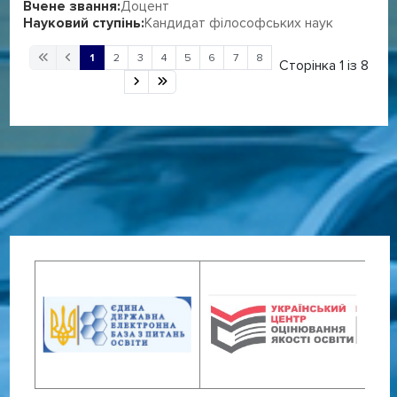
Вчене звання:
Доцент
Науковий ступінь:
Кандидат філософських наук
1
2
3
4
5
6
7
8
Сторінка 1 із 8
Дочірні категорії
Керівництво
4
Співробітники
68