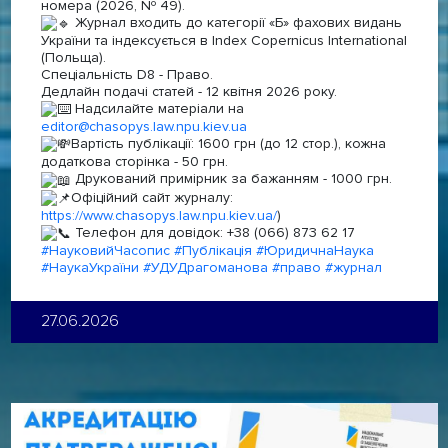
номера (2026, Nº 49).
Журнал входить до категорії «Б» фахових видань
України та індексується в Index Copernicus International
(Польща).
Спеціальність D8 - Право.
Дедлайн подачі статей - 12 квітня 2026 року.
Надсилайте матеріали на
editor@chasopys.law.npu.kiev.ua
Вартість публікації: 1600 грн (до 12 стор.), кожна
додаткова сторінка - 50 грн.
Друкований примірник за бажанням - 1000 грн.
Офіційний сайт журналу:
https://www.chasopys.law.npu.kiev.ua/
)
Телефон для довідок: +38 (066) 873 62 17
#НауковийЧасопис
#Публікація
#ЮридичнаНаука
#НаукаУкраїни
#УДУДрагоманова
#право
#журнал
27.06.2026