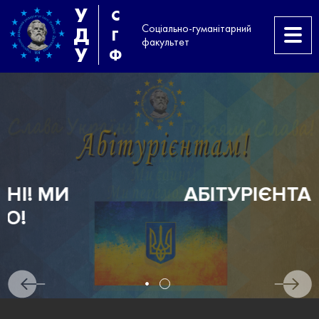
У
С
Соціально-гуманітарний
Д
Г
факультет
У
Ф
АБІТУРІЄНТАМ