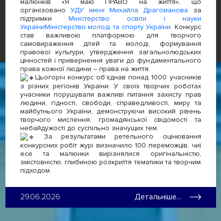
малюнків «Я маю ПРАВО на життя», що
організовано
УДУ імені Михайла Драгоманова
за
підтримки
Міністерство освіти і науки
України
Міністерство молоді та спорту України
. Конкурс
став важливою платформою для творчого
самовираження дітей та молоді, формування
правової культури, утвердження загальнолюдських
цінностей і привернення уваги до фундаментального
права кожної людини – права на життя.
Цьогоріч конкурс об’єднав понад 1000 учасників
з різних регіонів України. У своїх творчих роботах
учасники порушували важливі питання захисту прав
людини, гідності, свободи, справедливості, миру та
майбутнього України, демонструючи високий рівень
творчого мислення, громадянської свідомості та
небайдужості до суспільно значущих тем.
За результатами ретельного оцінювання
конкурсних робіт журі визначило 100 переможців, чиї
есе та малюнки вирізнялися оригінальністю,
змістовністю, глибиною розкриття тематики та творчим
підходом.
29.06.2026
Детальніше...