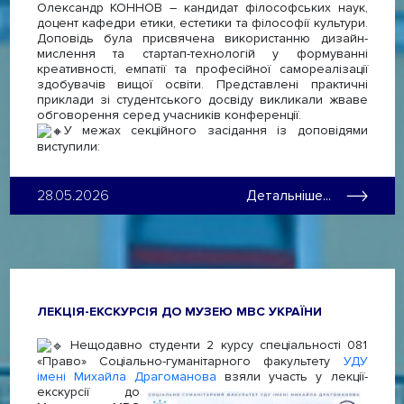
Олександр КОННОВ – кандидат філософських наук,
доцент кафедри етики, естетики та філософії культури.
Доповідь була присвячена використанню дизайн-
мислення та стартап-технологій у формуванні
креативності, емпатії та професійної самореалізації
здобувачів вищої освіти. Представлені практичні
приклади зі студентського досвіду викликали жваве
обговорення серед учасників конференції.
У межах секційного засідання із доповідями
виступили:
28.05.2026
Детальніше...
ЛЕКЦІЯ-ЕКСКУРСІЯ ДО МУЗЕЮ МВС УКРАЇНИ
Нещодавно студенти 2 курсу спеціальності 081
«Право» Соціально-гуманітарного факультету
УДУ
імені Михайла Драгоманова
взяли участь у лекції-
екскурсії до