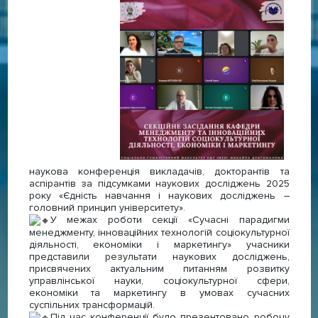
наукова конференція викладачів, докторантів та
аспірантів за підсумками наукових досліджень 2025
року «Єдність навчання і наукових досліджень –
головний принцип університету».
У межах роботи секції «Сучасні парадигми
менеджменту, інноваційних технологій соціокультурної
діяльності, економіки і маркетингу» учасники
представили результати наукових досліджень,
присвячених актуальним питанням розвитку
управлінської науки, соціокультурної сфери,
економіки та маркетингу в умовах сучасних
суспільних трансформацій.
Під час конференції було презентовано робочу