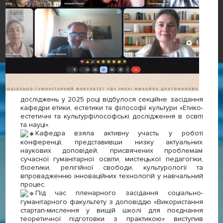
досліджень у 2025 році відбулося секційне засідання
кафедри етики, естетики та філософії культури «Етико-
естетичні та культурфілософські дослідження в освіті
та науці».
Кафедра взяла активну участь у роботі
конференції, представивши низку актуальних
наукових доповідей, присвячених проблемам
сучасної гуманітарної освіти, мистецької педагогіки,
біоетики, релігійної свободи, культурології та
впровадженню інноваційних технологій у навчальний
процес.
Під час пленарного засідання соціально-
гуманітарного факультету з доповіддю «Використання
стартап-мислення у вищій школі для поєднання
теоретичної підготовки з практикою» виступив