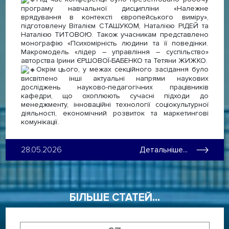
програму навчальної дисципліни «Належне
врядування в контексті європейського виміру»,
підготовлену Віталієм СТАШУКОМ, Наталією РІДЕЙ та
Наталією ТИТОВОЮ. Також учасникам представлено
монографію «Психомірність людини та її поведінки.
Макромодель «лідер – управління – суспільство»
авторства Ірини ЄРШОВОЇ-БАБЕНКО та Тетяни ЖИЖКО.
Окрім цього, у межах секційного засідання було
висвітлено інші актуальні напрями наукових
досліджень науково-педагогічних працівників
кафедри, що охоплюють сучасні підходи до
менеджменту, інноваційні технології соціокультурної
діяльності, економічний розвиток та маркетингові
комунікації.
28.05.2026
Детальніше...
БІЛЬШЕ СТАТЕЙ...