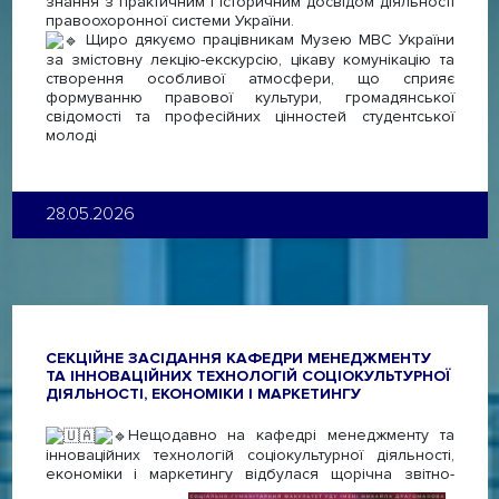
знання з практичним і історичним досвідом діяльності
правоохоронної системи України.
Щиро дякуємо працівникам Музею МВС України
за змістовну лекцію-екскурсію, цікаву комунікацію та
створення особливої атмосфери, що сприяє
формуванню правової культури, громадянської
свідомості та професійних цінностей студентської
молоді
28.05.2026
СЕКЦІЙНЕ ЗАСІДАННЯ КАФЕДРИ МЕНЕДЖМЕНТУ
ТА ІННОВАЦІЙНИХ ТЕХНОЛОГІЙ СОЦІОКУЛЬТУРНОЇ
ДІЯЛЬНОСТІ, ЕКОНОМІКИ І МАРКЕТИНГУ
Нещодавно на кафедрі менеджменту та
інноваційних технологій соціокультурної діяльності,
економіки і маркетингу відбулася щорічна звітно-