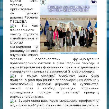
Музею МВС
України,
організованої
за участю
доцента Руслана
ПЄСЦОВА.
Під час
пізнавального
заходу студенти
ознайомилися з
історією
становлення та
розвитку органів
внутрішніх справ
України, особливостями функціонування
правоохоронної системи в різні історичні періоди, а
також із процесами формування правової держави та
утвердження принципів законності й правопорядку.
У межах екскурсії особливу увагу було
приділено ролі працівників правоохоронних органів у
забезпеченні безпеки держави та суспільства,
захисті прав і свобод громадян, підтриманні
громадського порядку та реалізації принципу
верховенства права.
Зустріч стала важливою складовою професійної
підготовки майбутніх правників, поєднавши теоретичні