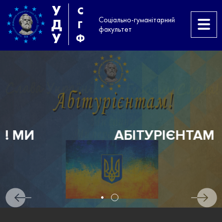
У
С
Соціально-гуманітарний
Д
Г
факультет
У
Ф
АБІТУРІЄНТАМ