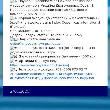
Науковий часопис Українського державного
університету імені Михайла Драгоманова. Серія 18.
Право завершує приймати статті до чергового
номера (2026, Nº 49).
Журнал входить до категорії «Б» фахових видань
України та індексується в Index Copernicus International
(Польща).
Спеціальність D8 - Право.
Дедлайн подачі статей - 12 квітня 2026 року.
Надсилайте матеріали на
editor@chasopys.law.npu.kiev.ua
Вартість публікації: 1600 грн (до 12 стор.), кожна
додаткова сторінка - 50 грн.
Друкований примірник за бажанням - 1000 грн.
Офіційний сайт журналу:
https://www.chasopys.law.npu.kiev.ua/
)
Телефон для довідок: +38 (066) 873 62 17
#НауковийЧасопис
#Публікація
#ЮридичнаНаука
#НаукаУкраїни
#УДУДрагоманова
#право
#журнал
27.06.2026