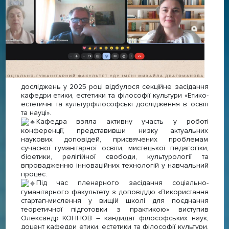
досліджень у 2025 році відбулося секційне засідання
кафедри етики, естетики та філософії культури «Етико-
естетичні та культурфілософські дослідження в освіті
та науці».
Кафедра взяла активну участь у роботі
конференції, представивши низку актуальних
наукових доповідей, присвячених проблемам
сучасної гуманітарної освіти, мистецької педагогіки,
біоетики, релігійної свободи, культурології та
впровадженню інноваційних технологій у навчальний
процес.
Під час пленарного засідання соціально-
гуманітарного факультету з доповіддю «Використання
стартап-мислення у вищій школі для поєднання
теоретичної підготовки з практикою» виступив
Олександр КОННОВ – кандидат філософських наук,
доцент кафедри етики, естетики та філософії культури.