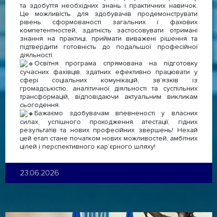
та здобуття необхідних знань і практичних навичок.
Це можливість для здобувачів продемонструвати
рівень сформованості загальних і фахових
компетентностей, здатність застосовувати отримані
знання на практиці, приймати виважені рішення та
підтвердити готовність до подальшої професійної
діяльності.
Освітня програма спрямована на підготовку
сучасних фахівців, здатних ефективно працювати у
сфері соціальних комунікацій, зв’язків із
громадськістю, аналітичної діяльності та суспільних
трансформацій, відповідаючи актуальним викликам
сьогодення.
Бажаємо здобувачам впевненості у власних
силах, успішного проходження атестації, гідних
результатів та нових професійних звершень! Нехай
цей етап стане початком нових можливостей, амбітних
цілей і перспективного кар’єрного шляху!
23.06.2026