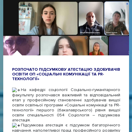
РОЗПОЧАТО ПІДСУМКОВУ АТЕСТАЦІЮ ЗДОБУВАЧІВ
ОСВІТИ ОП «СОЦІАЛЬНІ КОМУНІКАЦІЇ ТА PR-
ТЕХНОЛОГІЇ»
На кафедрі соціології Соціально-гуманітарного
факультету розпочався важливий та відповідальний
етап у професійному становленні здобувачів вищої
освіти освітньої програми «Соціальні комунікації та PR-
технології» першого (бакалаврського) рівня вищої
освіти спеціальності 054 Соціологія – підсумкова
атестація.
Підсумкова атестація є підсумком багаторічного
навчання, наполегливої праці, професійного розвитку