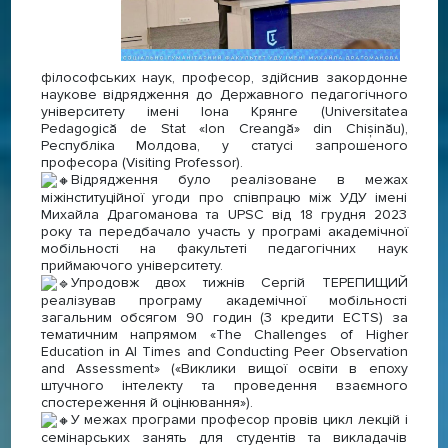
філософських наук, професор, здійснив закордонне
наукове відрядження до Державного педагогічного
університету імені Іона Крянге (Universitatea
Pedagogică de Stat «Ion Creangă» din Chișinău),
Республіка Молдова, у статусі запрошеного
професора (Visiting Professor).
Відрядження було реалізоване в межах
міжінституційної угоди про співпрацю між УДУ імені
Михайла Драгоманова та UPSC від 18 грудня 2023
року та передбачало участь у програмі академічної
мобільності на факультеті педагогічних наук
приймаючого університету.
Упродовж двох тижнів Сергій ТЕРЕПИЩИЙ
реалізував програму академічної мобільності
загальним обсягом 90 годин (3 кредити ECTS) за
тематичним напрямом «The Challenges of Higher
Education in AI Times and Conducting Peer Observation
and Assessment» («Виклики вищої освіти в епоху
штучного інтелекту та проведення взаємного
спостереження й оцінювання»).
У межах програми професор провів цикл лекцій і
семінарських занять для студентів та викладачів