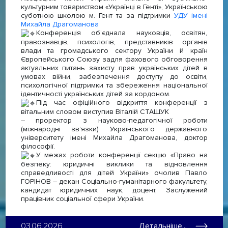
культурним товариством «Українці в Генті», Українською
суботною школою м. Гент та за підтримки
УДУ імені
Михайла Драгоманова
Конференція об’єднала науковців, освітян,
правознавців, психологів, представників органів
влади та громадського сектору України й країн
Європейського Союзу задля фахового обговорення
актуальних питань захисту прав українських дітей в
умовах війни, забезпечення доступу до освіти,
психологічної підтримки та збереження національної
ідентичності українських дітей за кордоном.
Під час офіційного відкриття конференції з
вітальним словом виступив Віталій СТАШУК
– проректор з науково-педагогічної роботи
(міжнародні звʼязки) Українського державного
університету імені Михайла Драгоманова, доктор
філософії.
У межах роботи конференції секцію «Право на
безпеку: юридичні виклики та відновлення
справедливості для дітей України» очолив Павло
ГОРІНОВ – декан Соціально-гуманітарного факультету,
кандидат юридичних наук, доцент, Заслужений
працівник соціальної сфери України.
03.06.2026
Детальніше...