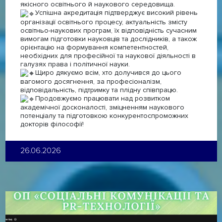
якісного освітнього й наукового середовища.
Успішна акредитація підтверджує високий рівень
організації освітнього процесу, актуальність змісту
освітньо-наукових програм, їх відповідність сучасним
вимогам підготовки науковців та дослідників, а також
орієнтацію на формування компетентностей,
необхідних для професійної та наукової діяльності в
галузях права і політичної науки.
Щиро дякуємо всім, хто долучився до цього
вагомого досягнення, за професіоналізм,
відповідальність, підтримку та плідну співпрацю.
Продовжуємо працювати над розвитком
академічної досконалості, зміцненням наукового
потенціалу та підготовкою конкурентоспроможних
докторів філософії!
26.06.2026