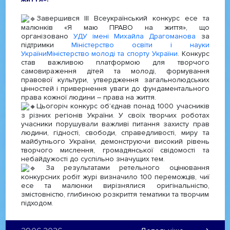
Завершився ІІІ Всеукраїнський конкурс есе та
малюнків «Я маю ПРАВО на життя», що
організовано
УДУ імені Михайла Драгоманова
за
підтримки
Міністерство освіти і науки
України
Міністерство молоді та спорту України
. Конкурс
став важливою платформою для творчого
самовираження дітей та молоді, формування
правової культури, утвердження загальнолюдських
цінностей і привернення уваги до фундаментального
права кожної людини – права на життя.
Цьогоріч конкурс об’єднав понад 1000 учасників
з різних регіонів України. У своїх творчих роботах
учасники порушували важливі питання захисту прав
людини, гідності, свободи, справедливості, миру та
майбутнього України, демонструючи високий рівень
творчого мислення, громадянської свідомості та
небайдужості до суспільно значущих тем.
За результатами ретельного оцінювання
конкурсних робіт журі визначило 100 переможців, чиї
есе та малюнки вирізнялися оригінальністю,
змістовністю, глибиною розкриття тематики та творчим
підходом.