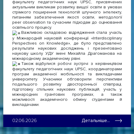
факультету педагогічних наук UPSC, присвячених
актуальним викликам розвитку вищої освіти в умовах
стрімкого поширення технологій штучного інтелекту,
питанням забезпечення якості освіти, методології
peer observation та сучасним підходам до оцінювання
освітнього процесу.
Важливою складовою відрядження стала участь
у Міжнародній науковій конференції «Interdisciplinary
Perspectives on Knowledge», де було представлено
результати наукових досліджень і презентовано
наукову школу УДУ імені Михайла Драгоманова на
міжнародному академічному рівні.
Також відбулися робочі зустрічі з керівництвом
факультету педагогічних наук UPSC, координаторами
програм академічної мобільності та викладачами
університету. Учасники обговорили перспективи
подальшого розвитку двосторонньої співпраці,
підготовку спільних наукових публікацій, участь у
міжнародних грантових програмах, а також
можливості академічного обміну студентами й
викладачами.
02.06.2026
Детальніше...