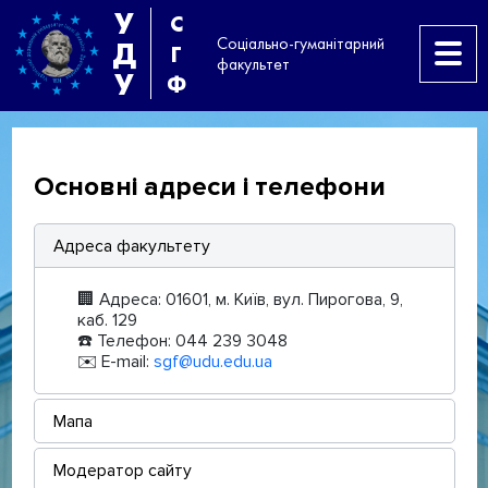
У
С
Соціально-гуманітарний
Д
Г
факультет
У
Ф
Основні адреси і телефони
Адреса факультету
🏢 Адреса: 01601, м. Київ, вул. Пирогова, 9,
каб. 129
☎️ Телефон: 044 239 3048
✉️ E-mail:
sgf@udu.edu.ua
Мапа
Модератор сайту