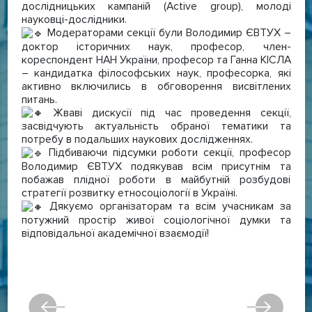
дослідницьких кампаній (Аctive group), молоді
науковці-дослідники.
Модераторами секції були Володимир ЄВТУХ –
доктор історичних наук, професор, член-
кореспондент НАН України, професор та Ганна КІСЛА
– кандидатка філософських наук, професорка, які
активно включились в обговорення висвітлених
питань.
Жваві дискусії під час проведення секції,
засвідчують актуальність обраної тематики та
потребу в подальших наукових дослідженнях.
Підбиваючи підсумки роботи секції, професор
Володимир ЄВТУХ подякував всім присутнім та
побажав плідної роботи в майбутній розбудові
стратегії розвитку етносоціології в Україні.
Дякуємо організаторам та всім учасникам за
потужний простір живої соціологічної думки та
відповідальної академічної взаємодії!