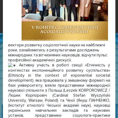
вектори розвитку соціологічної науки на найближчі
роки, ознайомитись з результатами досліджень
міжнародних та вітчизняних науковців, відчути пульс
професійної академічної дискусії.
Активну участь в роботі секції «Етнічність у
контекстах експоненційного розвитку суспільства»
(Еthnicity in the context of exponential societal
development), яка працювала у змішаному форматі на
базі університету, взяли представники міжнародної
наукової спільноти з Польщі (Leszek KORPOROWICZ /
Лєшек Корпоровіч (Cardinal Stefan Wyszyński
University, Warsaw, Poland) та Чехії (Януш ПАНЧЕНКО,
(Інститут етнології Чеської академії наук), науковці
українських навчальних закладів та наукових
установ, представники соціологи-практики