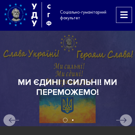
У
С
Соціально-гуманітарний
Д
Г
факультет
У
Ф
ИЛЬНІ! МИ
АБІТУРІЄН
ЕМО!