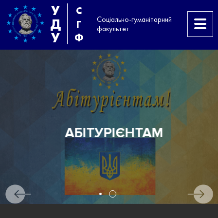
У
С
Соціально-гуманітарний
Д
Г
факультет
У
Ф
АБІТУРІЄНТАМ