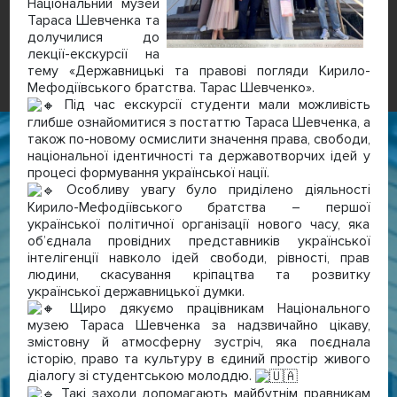
Національний музей
Тараса Шевченка та
долучилися до
лекції-екскурсії на
тему «Державницькі та правові погляди Кирило-
Мефодіївського братства. Тарас Шевченко».
Під час екскурсії студенти мали можливість
глибше ознайомитися з постаттю Тараса Шевченка, а
також по-новому осмислити значення права, свободи,
національної ідентичності та державотворчих ідей у
процесі формування української нації.
Особливу увагу було приділено діяльності
Кирило-Мефодіївського братства – першої
української політичної організації нового часу, яка
об’єднала провідних представників української
інтелігенції навколо ідей свободи, рівності, прав
людини, скасування кріпацтва та розвитку
української державницької думки.
Щиро дякуємо працівникам Національного
музею Тараса Шевченка за надзвичайно цікаву,
змістовну й атмосферну зустріч, яка поєднала
історію, право та культуру в єдиний простір живого
діалогу зі студентською молоддю.
Такі заходи допомагають майбутнім правникам