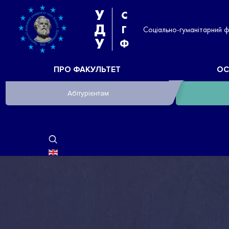
У
С
Д
Г
Соціально-гуманітарний 
У
Ф
ПРО ФАКУЛЬТЕТ
ОС
Абітурієнтам
ОБЕРІТЬ СВОЮ МОВУ