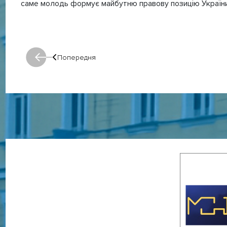
саме молодь формує майбутню правову позицію України т
Попередня
Попередня: Попередня