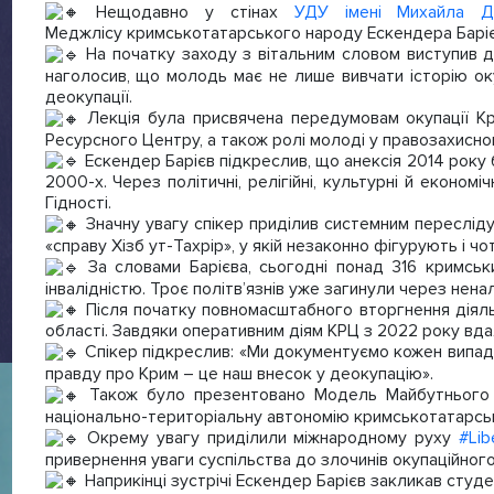
Нещодавно у стінах
УДУ імені Михайла Д
Меджлісу кримськотатарського народу Ескендера Барієва
На початку заходу з вітальним словом виступив 
наголосив, що молодь має не лише вивчати історію оку
деокупації.
Лекція була присвячена передумовам окупації Кр
Ресурсного Центру, а також ролі молоді у правозахисном
Ескендер Барієв підкреслив, що анексія 2014 року
2000-х. Через політичні, релігійні, культурні й економ
Гідності.
Значну увагу спікер приділив системним переслідув
«справу Хізб ут-Тахрір», у якій незаконно фігурують і 
За словами Барієва, сьогодні понад 316 кримськ
інвалідністю. Троє політв’язнів уже загинули через нен
Після початку повномасштабного вторгнення діяль
області. Завдяки оперативним діям КРЦ з 2022 року вдал
Спікер підкреслив: «Ми документуємо кожен випадо
правду про Крим – це наш внесок у деокупацію».
Також було презентовано Модель Майбутнього Кр
національно-територіальну автономію кримськотатарськ
Окрему увагу приділили міжнародному руху
#Lib
привернення уваги суспільства до злочинів окупаційног
Наприкінці зустрічі Ескендер Барієв закликав студ