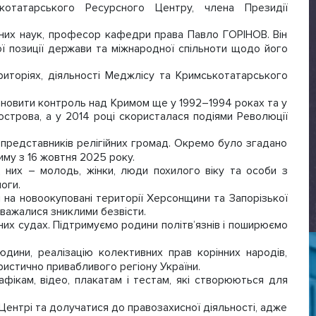
отатарського Ресурсного Центру, члена Президії
них наук, професор кафедри права Павло ГОРІНОВ. Він
ої позиції держави та міжнародної спільноти щодо його
иторіях, діяльності Меджлісу та Кримськотатарського
ановити контроль над Кримом ще у 1992–1994 роках та у
івострова, а у 2014 році скористалася подіями Революції
і представників релігійних громад. Окремо було згадано
иму з 16 жовтня 2025 року.
 них – молодь, жінки, люди похилого віку та особи з
оги.
на новоокуповані території Херсонщини та Запорізької
вважалися зниклими безвісти.
их судах. Підтримуємо родини політв’язнів і поширюємо
ини, реалізацію колективних прав корінних народів,
истично привабливого регіону України.
афікам, відео, плакатам і тестам, які створюються для
Центрі та долучатися до правозахисної діяльності, адже