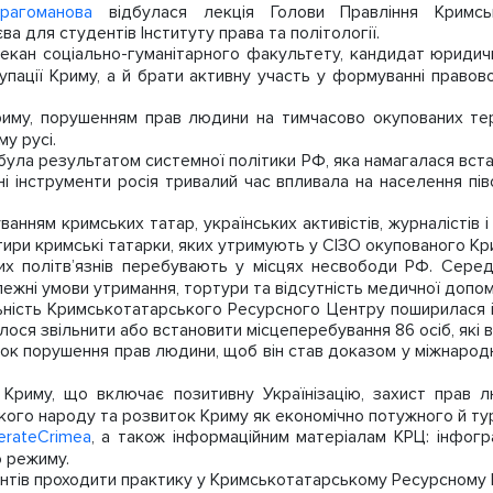
рагоманова
відбулася лекція Голови Правління Кримськ
 для студентів Інституту права та політології.
декан соціально-гуманітарного факультету, кандидат юридич
пації Криму, а й брати активну участь у формуванні правов
иму, порушенням прав людини на тимчасово окупованих тер
у русі.
 була результатом системної політики РФ, яка намагалася вст
ічні інструменти росія тривалий час впливала на населення п
анням кримських татар, українських активістів, журналістів 
чотири кримські татарки, яких утримують у СІЗО окупованого Кр
их політв’язнів перебувають у місцях несвободи РФ. Серед
алежні умови утримання, тортури та відсутність медичної допом
ність Кримськотатарського Ресурсного Центру поширилася і 
ося звільнити або встановити місцеперебування 86 осіб, які 
к порушення прав людини, щоб він став доказом у міжнародн
иму, що включає позитивну Українізацію, захист прав люд
ого народу та розвиток Криму як економічно потужного й тур
erateCrimea
, а також інформаційним матеріалам КРЦ: інфогр
о режиму.
ентів проходити практику у Кримськотатарському Ресурсному 