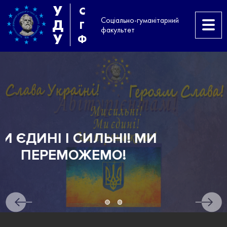
У
С
Соціально-гуманітарний
Д
Г
факультет
У
Ф
 МИ
АБІТУРІЄНТАМ