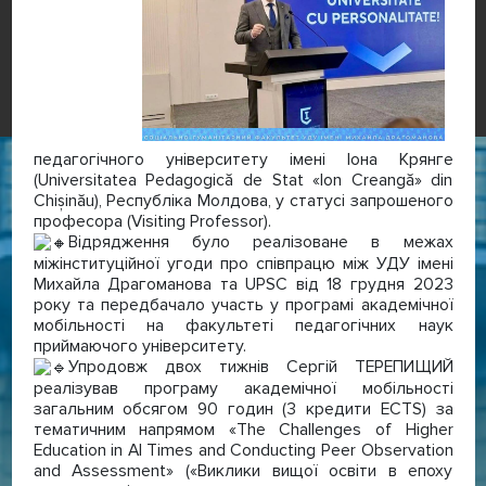
педагогічного університету імені Іона Крянге
(Universitatea Pedagogică de Stat «Ion Creangă» din
Chișinău), Республіка Молдова, у статусі запрошеного
професора (Visiting Professor).
Відрядження було реалізоване в межах
міжінституційної угоди про співпрацю між УДУ імені
Михайла Драгоманова та UPSC від 18 грудня 2023
року та передбачало участь у програмі академічної
мобільності на факультеті педагогічних наук
приймаючого університету.
Упродовж двох тижнів Сергій ТЕРЕПИЩИЙ
реалізував програму академічної мобільності
загальним обсягом 90 годин (3 кредити ECTS) за
тематичним напрямом «The Challenges of Higher
Education in AI Times and Conducting Peer Observation
and Assessment» («Виклики вищої освіти в епоху