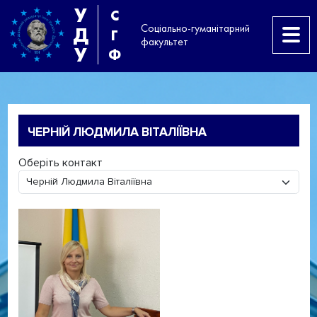
У
С
Соціально-гуманітарний
Д
Г
факультет
У
Ф
ЧЕРНІЙ ЛЮДМИЛА ВІТАЛІЇВНА
Оберіть контакт