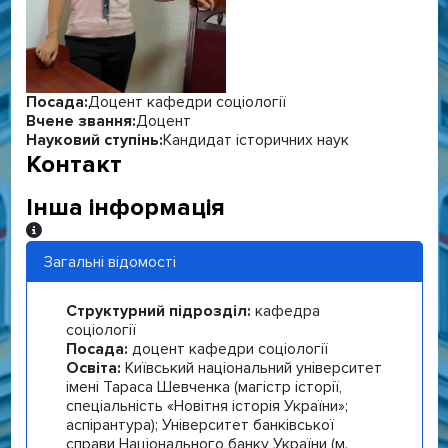
Посада:
Доцент кафедри соціології
Вчене звання:
Доцент
Науковий ступінь:
Кандидат історичних наук
Контакт
Інша інформація
Інша інформація
Загальні відомості
Структурний підрозділ:
кафедра
соціології
Посада:
доцент кафедри соціології
Освіта:
Київський національний університет
імені Тараса Шевченка (магістр історії,
спеціальність «Новітня історія України»;
аспірантура); Університет банківської
справи Національного банку України (м.