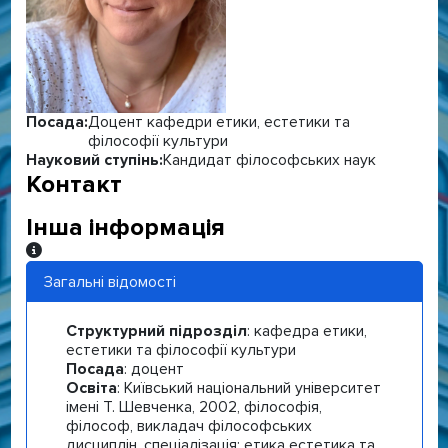
Посада:
Доцент кафедри етики, естетики та
філософії культури
Науковий ступінь:
Кандидат філософських наук
Контакт
Інша інформація
Інша інформація
Загальні відомості
Структурний підрозділ
: кафедра етики,
естетики та філософії культури
Посада
: доцент
Освіта
: Київський національний університет
імені Т. Шевченка, 2002, філософія,
філософ, викладач філософських
дисциплін, спеціалізація: етика естетика та