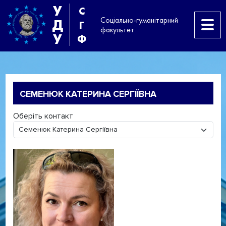
У
С
Соціально-гуманітарний
Д
Г
факультет
У
Ф
СЕМЕНЮК КАТЕРИНА СЕРГІЇВНА
Оберіть контакт